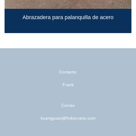
Abrazadera para palanquilla de acero
Contacto:
Frank
Correo
kuangyuan@hnkscrane.com