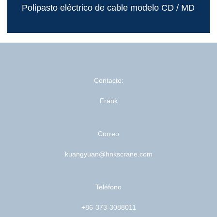
Polipasto eléctrico de cable modelo CD / MD
Contacto:
Frank
Correo
kuangyuan@hnkscrane.com
Teléfono
+86-373-3088011