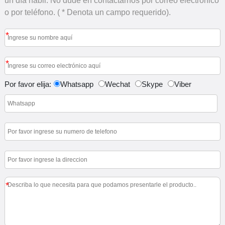
un día hábil. No dude en contactarnos por correo electrónico
o por teléfono. ( * Denota un campo requerido).
*
*
Por favor elija:
Whatsapp
Wechat
Skype
Viber
*