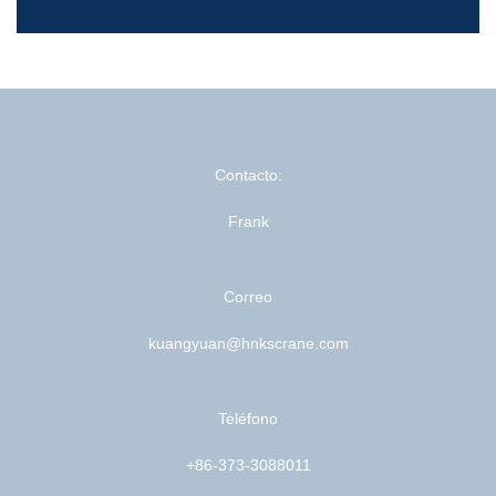
Contacto:
Frank
Correo
kuangyuan@hnkscrane.com
Teléfono
+86-373-3088011