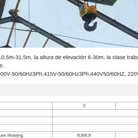
10.5m-31.5m, la altura de elevación 6-30m, la clase trab
e.
h,400V-50/60Hz3Ph,415V-50/60Hz3Ph,440V50/60HZ, 22
3
ain Hoisting
8,8/0.8