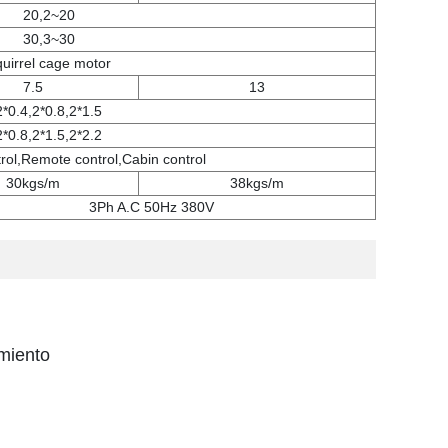
20,2~20
30,3~30
uirrel cage motor
7.5
13
2*0.4,2*0.8,2*1.5
2*0.8,2*1.5,2*2.2
trol,Remote control,Cabin control
30kgs/m
38kgs/m
3Ph A.C 50Hz 380V
amiento