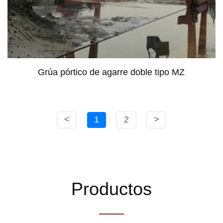
Grúa pórtico de agarre doble tipo MZ
<
1
2
>
Productos