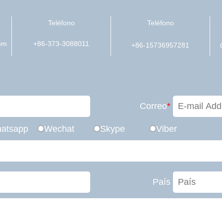
Teléfono
Teléfono
om
+86-373-3088011
+86-15736957281
Correo
*
atsapp
Wechat
Skype
Viber
País