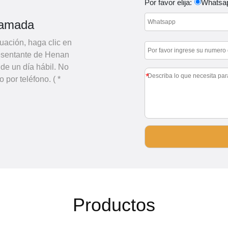
Por favor elija:
Whatsa
lamada
uación, haga clic en
presentante de Henan
de un día hábil. No
*
 por teléfono. ( *
Productos