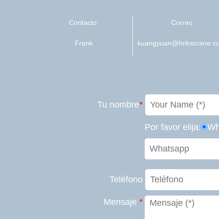
Contacto:
Correo
Frank
kuangyuan@hnkscrane.c
Tu nombre
*
Por favor elija:
Wh
Teléfono
Mensaje
*